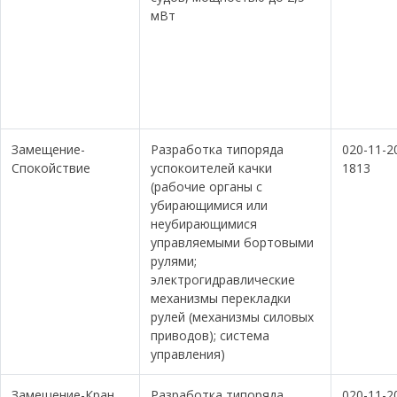
мВт
Замещение-
Разработка типоряда
020-11-2
Спокойствие
успокоителей качки
1813
(рабочие органы с
убирающимися или
неубирающимися
управляемыми бортовыми
рулями;
электрогидравлические
механизмы перекладки
рулей (механизмы силовых
приводов); система
управления)
Замещение-Кран
Разработка типоряда
020-11-2