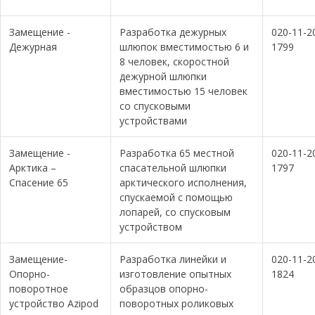
Замещение -
Разработка дежурных
020-11-2
Дежурная
шлюпок вместимостью 6 и
1799
8 человек, скоростной
дежурной шлюпки
вместимостью 15 человек
со спусковыми
устройствами
Замещение -
Разработка 65 местной
020-11-2
Арктика –
спасательной шлюпки
1797
Спасение 65
арктического исполнения,
спускаемой с помощью
лопарей, со спусковым
устройством
Замещение-
Разработка линейки и
020-11-2
Опорно-
изготовление опытных
1824
поворотное
образцов опорно-
устройство Azipod
поворотных роликовых