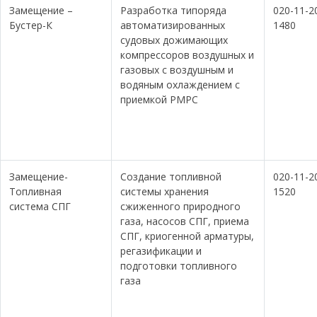
Замещение –
Разработка типоряда
020-11-2
Бустер-К
автоматизированных
1480
судовых дожимающих
компрессоров воздушных и
газовых с воздушным и
водяным охлаждением с
приемкой РМРС
Замещение-
Создание топливной
020-11-2
Топливная
системы хранения
1520
система СПГ
сжиженного природного
газа, насосов СПГ, приема
СПГ, криогенной арматуры,
регазификации и
подготовки топливного
газа