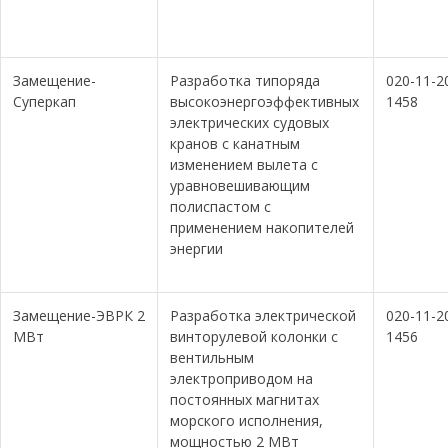
Замещение-
Разработка типоряда
020-11-2
Суперкап
высокоэнергоэффективных
1458
электрических судовых
кранов с канатным
изменением вылета с
уравновешивающим
полиспастом с
применением накопителей
энергии
Замещение-ЭВРК 2
Разработка электрической
020-11-2
МВт
винторулевой колонки с
1456
вентильным
электроприводом на
постоянных магнитах
морского исполнения,
мощностью 2 МВт