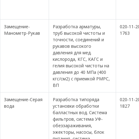
Замещение-
Разработка арматуры,
020-11-2
Манометр-Рукав
труб высокой чистоты и
1763
точности, соединений и
рукавов высокого
давления для мед.
кислорода, КГС, КАГС и
гелия высокой чистоты на
давления до 40 МПа (400
кгс/см2) с приемкой РМРС,
ВП
Замещение-Серая
Разработка типоряда
020-11-2
вода
установки обработки
1827
балластных вод. Система
фильтров, система УФ-
обеззараживания,
эжекторы, насосы, блок
питания, система