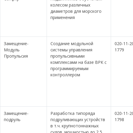
колесом различных
диаметров для морского
применения
Замещение-
Создание модульной
020-11-2
Модуль
системы управления
1779
Пропульсия
пропульсивными
комплексами на базе ВРК с
программируемым
контроллером
Замещение-
Разработка типоряда
020-11-2
подруль
подруливающих устройств
1798
в т.ч. крупнотоннажных
судов, мощностью до 2,5